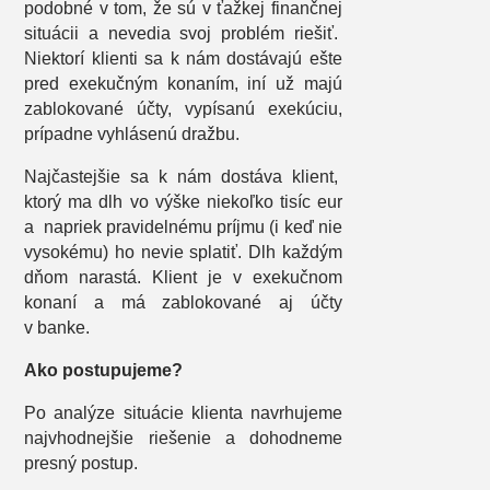
podobné v tom, že sú v ťažkej finančnej
situácii a nevedia svoj problém riešiť.
Niektorí klienti sa k nám dostávajú ešte
pred exekučným konaním, iní už majú
zablokované účty, vypísanú exekúciu,
prípadne vyhlásenú dražbu.
Najčastejšie sa k nám dostáva klient,
ktorý ma dlh vo výške niekoľko tisíc eur
a napriek pravidelnému príjmu (i keď nie
vysokému) ho nevie splatiť. Dlh každým
dňom narastá. Klient je v exekučnom
konaní a má zablokované aj účty
v banke.
Ako postupujeme?
Po analýze situácie klienta navrhujeme
najvhodnejšie riešenie a dohodneme
presný postup.