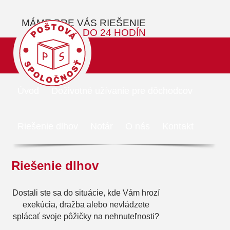
MÁME PRE VÁS RIEŠENIE
DO 24 HODÍN
Úvod
Doživotné užívanie pre dôchodcov
Riešenie dlhov
Notár
O nás
Kontakt
Riešenie dlhov
Dostali ste sa do situácie, kde Vám hrozí
exekúcia, dražba alebo nevládzete
splácať svoje pôžičky na nehnuteľnosti?