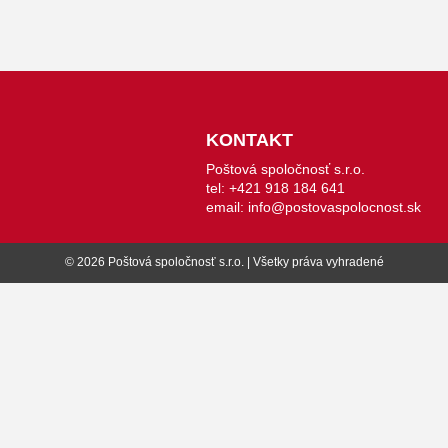
KONTAKT
Poštová spoločnosť s.r.o.
tel: +421 918 184 641
email: info@postovaspolocnost.sk
© 2026 Poštová spoločnosť s.r.o. | Všetky práva vyhradené