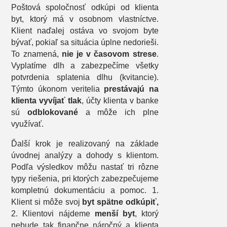
Poštová spoločnosť odkúpi od klienta
byt, ktorý má v osobnom vlastníctve.
Klient naďalej ostáva vo svojom byte
bývať, pokiaľ sa situácia úplne nedorieši.
To znamená,
nie je v časovom strese
.
Vyplatíme dlh a zabezpečíme všetky
potvrdenia splatenia dlhu (kvitancie).
Týmto úkonom veritelia
prestávajú na
klienta vyvíjať tlak
, účty klienta v banke
sú
odblokované
a môže ich plne
využívať.
Ďalší krok je realizovaný na základe
úvodnej analýzy a dohody s klientom.
Podľa výsledkov môžu nastať tri rôzne
typy riešenia, pri ktorých zabezpečujeme
kompletnú dokumentáciu a pomoc. 1.
Klient si môže svoj
byt spätne odkúpiť,
2. Klientovi nájdeme
menší byt
, ktorý
nebude tak finančne náročný a klienta